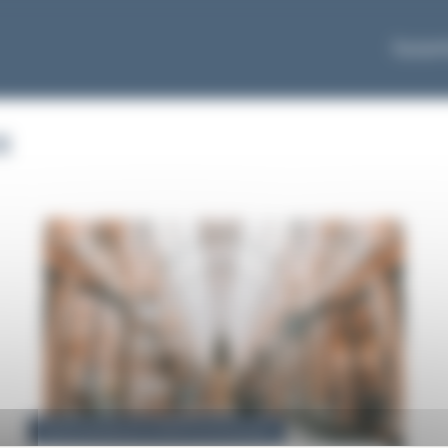
Équipe
x
03.06.2022
|
David GUINET
|
Contentieux