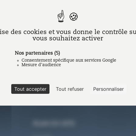
Acte d’avocat et titre exécutoire : une
avancée notable !
Tout doucement, les avocats gagnent un peu de
lise des cookies et vous donne le contrôle 
terrain dans leur quête de l’apposition de la
vous souhaitez activer
formule exécutoire sur les actes qu’ils rédigent,
formule propre…
Nos partenaires
(5)
Lire l'article
Consentement spécifique aux services Google
Mesure d'audience
Tout accepter
Tout refuser
Personnaliser
PLAN DU SITE