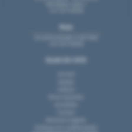
006 Nantes Cedex 1
+33 2 40 74 88 88
Paris
213, bd St-Germain 75 007 Paris
+33 2 40 74 88 88
PLAN DU SITE
Accueil
Equipe
Cabinet
Nous rejoindre
Actualités
Contact
Mentions Légales
Politique de confidentialité