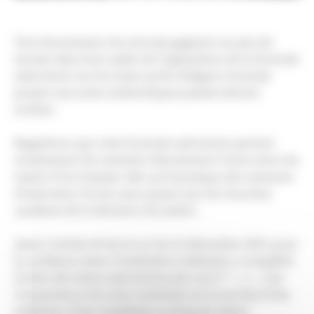
Tout doucement, les avocats gagnent un peu de
terrain dans leur quête de l’apposition de la formule
exécutoire sur les actes qu’ils rédigent, formule
propre aux actes authentiques passés devant
notaire.
Rappelons que cette formule exécutoire permet
notamment de remettre directement l’acte entre les
mains d’un huissier afin qu’il pratique des mesures
d’exécution forcée sans passer par les fourches
caudines de la décision de justice.
Ainsi, l’article 44 de la Loi du 22 décembre 2021 pour
la confiance dans l’institution judiciaire a complété
la liste des titres exécutoires par un § 7° :
« (…) Les
transactions et les actes constatant un accord issu d’une
médiation, d’une conciliation ou d’une procédure