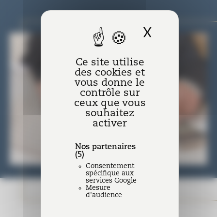
X
Masquer 
Ce site utilise
des cookies et
vous donne le
contrôle sur
ceux que vous
souhaitez
activer
Nos partenaires
(5)
Consentement
spécifique aux
services Google
Mesure
d'audience