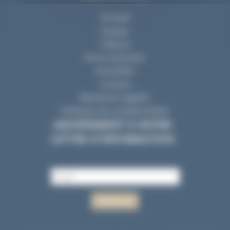
Accueil
Equipe
Cabinet
Nous rejoindre
Actualités
Contact
Mentions Légales
Politique de confidentialité
ABONNEMENT À NOTRE
LETTRE D’INFORMATION