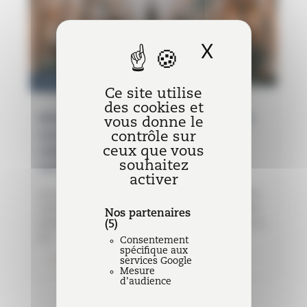
X
Masquer l
06.04.2022
|
AVODIRE
|
Droit de la concurrence
Ce site utilise
des cookies et
Réforme du droit de la concurrence : de
vous donne le
contrôle sur
nouvelles règles d’exemption par
ceux que vous
catégorie applicables aux accords
souhaitez
verticaux à compter du 1er juin 2022
activer
Les accords verticaux sont des accords qui sont
conclus entre des entreprises qui opèrent à des
Nos partenaires
niveaux différents de la chaine de production ou
(5)
de…
Consentement
spécifique aux
Lire l'article
services Google
Mesure
d'audience