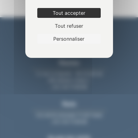
Tout accepter
Tout refuser
Personnaliser
Nantes
11 rue La Fayette - BP 20 609 44
006 Nantes Cedex 1
+33 2 40 74 88 88
Paris
213, bd St-Germain 75 007 Paris
+33 2 40 74 88 88