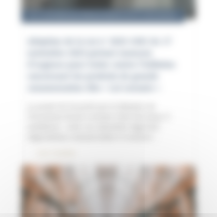
05.12.2023
|
Roland RINALDO
|
Droit de la concurrence
Adoption de la Loi n° 2023-1041 du 17
novembre 2023 portant mesures
d’urgence pour lutter contre l’inflation
concernant les produits de grande
consommation dite « Loi Lemaire »
Le projet de loi porté par le Ministre de
l’Economie Bruno Lemaire était très (trop ?)
ambitieux : créer un calendrier légal des
négociations commerciales et avancer…
Lire l'article