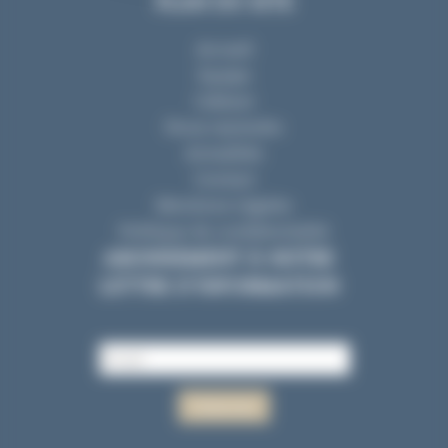
PLAN DU SITE
Accueil
Equipe
Cabinet
Nous rejoindre
Actualités
Contact
Mentions Légales
Politique de confidentialité
ABONNEMENT À NOTRE
LETTRE D’INFORMATION