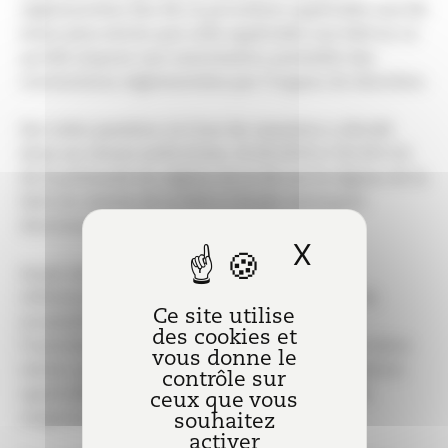
réglementées des SA, la procédure applicable aux SA
étant plus stricte que celle applicable aux SAS en ce
qu’elle impose une autorisation préalable des
conventions réglementées par l’organe de direction.
Sur cette question, la Cour de cassation a décidé
dans un récent arrêt (Crim. 25.09.2019 n°18-83113)
de la primauté du régime de la SA sur le régime de la
SAS, les statuts de la SAS à l’étude renvoyant
directement aux règles applicables aux SA.
X
Masquer l
Aussi, les juges ont considéré que par cette
référence, les associés de la SAS ont décidé de
Ce site utilise
soumettre les conventions réglementées à
des cookies et
l’autorisation préalable de l’organe dirigeant alors
vous donne le
même que les dispositions du code de commerce
contrôle sur
applicables aux SAS n’imposent pas une telle
ceux que vous
exigence.
souhaitez
activer