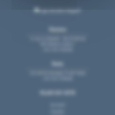
Nantes
11 rue La Fayette - BP 20 609 44
006 Nantes Cedex 1
+33 2 40 74 88 88
Paris
213, bd St-Germain 75 007 Paris
+33 2 40 74 88 88
PLAN DU SITE
Accueil
Equipe