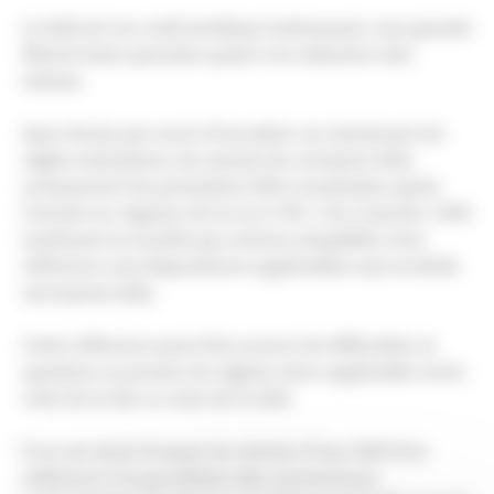
La SAS est un outil juridique intéressant, une grande
liberté étant permise quant à la rédaction des
statuts.
Sans doute par souci d’encadrer un minimum les
règles statutaires, les statuts de certaines SAS,
notamment les premières SAS constituées après
l’entrée en vigueur de la Loi n°94-1 du 3 janvier 1994
instituant la société par actions simplifiée, font
référence aux dispositions applicables aux sociétés
anonymes (SA).
Cette référence peut être source de difficultés, la
question se posant du régime alors applicable entre
celui de la SA ou celui de la SAS.
Il en est ainsi lorsque les statuts d’une SAS font
référence à la procédure des conventions