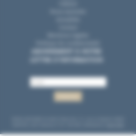
Cabinet
Nous rejoindre
Actualités
Contact
Mentions Légales
Politique de confidentialité
ABONNEMENT À NOTRE
LETTRE D’INFORMATION
©2024 AVODIRE Société d'Avocats
|
11, rue La Fayette 44000
NANTES
|
RCS Nantes D 317 194 660
|
Réalisation
NetCURD