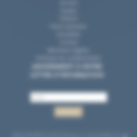
Accueil
Equipe
Cabinet
Nous rejoindre
Actualités
Contact
Mentions Légales
Politique de confidentialité
ABONNEMENT À NOTRE
LETTRE D’INFORMATION
©2024 AVODIRE Société d'Avocats
|
11, rue La Fayette 44000