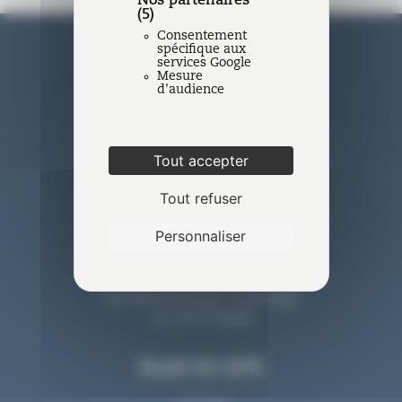
Nos partenaires
(5)
Consentement
spécifique aux
services Google
Mesure
d'audience
Nantes
Tout accepter
11 rue La Fayette - BP 20 609 44
Tout refuser
006 Nantes Cedex 1
+33 2 40 74 88 88
Personnaliser
Paris
213, bd St-Germain 75 007 Paris
+33 2 40 74 88 88
PLAN DU SITE