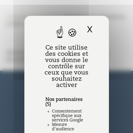
Consulter la newsletter
adressée à nos abonnés en
octobre 2021.
X
Masquer l
Ce site utilise
Abonnez-vous en bas de page pour recevoir
des cookies et
vous donne le
directement notre newsletter mensuelle.
contrôle sur
ceux que vous
souhaitez
activer
Nos partenaires
(5)
Consentement
Nantes
spécifique aux
services Google
Mesure
11 rue La Fayette - BP 20 609 44
d'audience
006 Nantes Cedex 1