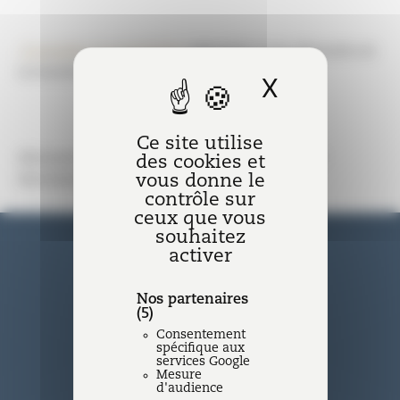
Consulter la newsletter
adressée à nos abonnés en
novembre 2021.
X
Masquer l
Ce site utilise
Abonnez-vous en bas de page pour recevoir
des cookies et
vous donne le
directement notre newsletter mensuelle.
contrôle sur
ceux que vous
souhaitez
activer
Nos partenaires
(5)
Consentement
Nantes
spécifique aux
services Google
Mesure
11 rue La Fayette - BP 20 609 44
d'audience
006 Nantes Cedex 1