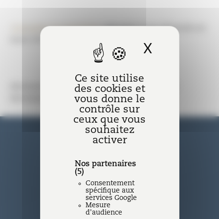
Consulter la newsletter
adressée à nos abonnés en
mars 2022.
X
Masquer l
Ce site utilise
Abonnez-vous en bas de page pour recevoir
des cookies et
vous donne le
directement notre newsletter mensuelle.
contrôle sur
ceux que vous
souhaitez
activer
Nos partenaires
(5)
Consentement
Nantes
spécifique aux
services Google
Mesure
11 rue La Fayette - BP 20 609 44
d'audience
006 Nantes Cedex 1