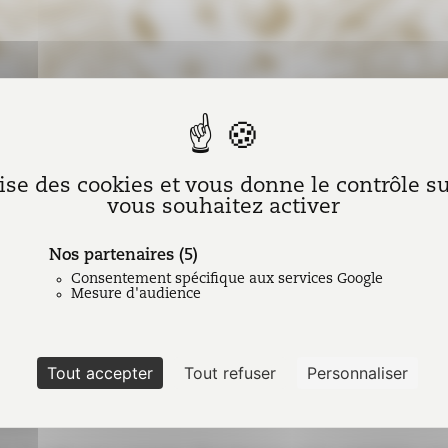
lise des cookies et vous donne le contrôle 
vous souhaitez activer
Nos partenaires
(5)
NT
|
2021
Consentement spécifique aux services Google
Mesure d'audience
tter
adressée à nos abonnés en mars 2021.
Tout accepter
Tout refuser
Personnaliser