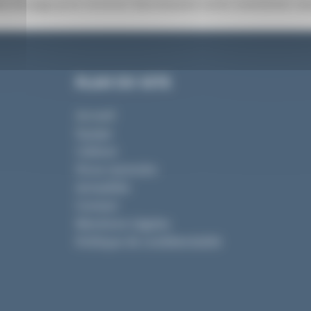
s de page pour recevoir directement notre newsletter me
PLAN DU SITE
Accueil
Equipe
Cabinet
Nous rejoindre
Actualités
Contact
Mentions Légales
Politique de confidentialité