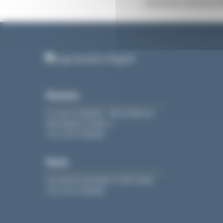
Abonnez-vous en ba
Nantes
11 rue La Fayette - BP 20 609 44
006 Nantes Cedex 1
+33 2 40 74 88 88
Paris
213, bd St-Germain 75 007 Paris
+33 2 40 74 88 88