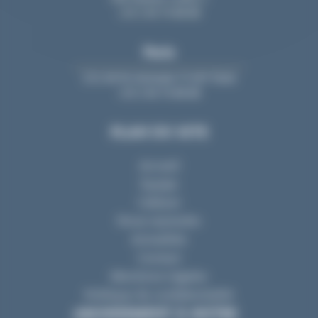
+33 2 40 74 88 88
Paris
213, bd St-Germain 75 007 Paris
+33 2 40 74 88 88
PLAN DU SITE
Accueil
Equipe
Cabinet
Nous rejoindre
Actualités
Contact
Mentions Légales
Politique de confidentialité
ABONNEMENT À NOTRE