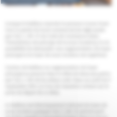
Lorsque le bailleur autorise le preneur à sous-louer
tout ou partie du local commercial (la règle posée
par l’art. L 145-31 du Code de Commerce étant
l’interdiction de principe de la sous-location), il a la
possibilité de demander une augmentation du loyer
principal si le loyer de sous-location est supérieur.
L’action du bailleur en augmentation du loyer
principal se prescrit dans le délai de deux ans prévu
par l’art. L 145-60 du même code. Dans un arrêt du 9
septembre 2021, la Cour de Cassation revient sur le
point de départ de ce délai.
Le bailleur est théoriquement informé du loyer de
sous-location puisque l’art. L 145-31 prévoit qu’il