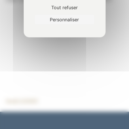
Cass. Civ. 3
, 30 novembre 2023, n°21-23.173
Tout refuser
Personnaliser
David GUINET
Nantes