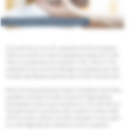
8 janvier 2024
|
David GUINET
|
Droit immobilier
Cet arrêt de la Cour de cassation du 30 novembre
2023 est rendu au visa de plusieurs textes du Code
civil, et notamment les articles 1720, 1730 et 1755,
auxquels il est souvent dérogé en pratique par des
clauses spécifiques prévues par le bail commercial.
Selon les deux premiers textes, le bailleur doit faire,
pendant la durée du bail, toutes les réparations
nécessaires autres que locatives et, s’il a été fait un
état des lieux, le preneur doit rendre la chose telle
qu’il l’a reçue, suivant cet état, excepté ce qui a péri
ou a été dégradé par vétusté ou force majeure.