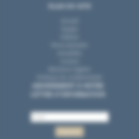
ABONNEMENT À NOTRE
LETTRE D’INFORMATION
©2024 AVODIRE Société d'Avocats
|
11, rue La Fayette 44000
NANTES
|
RCS Nantes D 317 194 660
|
Réalisation
NetCURD