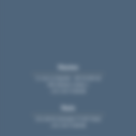
11 rue La Fayette - BP 20 609 44
006 Nantes Cedex 1
+33 2 40 74 88 88
Paris
213, bd St-Germain 75 007 Paris
+33 2 40 74 88 88
PLAN DU SITE
Accueil
Equipe
Cabinet
Nous rejoindre
Actualités
Contact
Mentions Légales
Politique de confidentialité