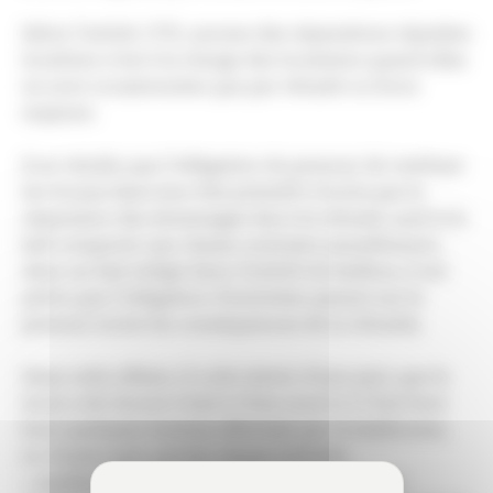
Selon l’article 1755, aucune des réparations réputées
locatives n’est à la charge des locataires quand elles
ne sont occasionnées que par vétusté ou force
majeure.
Il en résulte que l’obligation du preneur de restituer
les locaux dans leur état primitif n’inclut pas la
réparation des dommages dus à la vétusté, sauf si le
bail comporte une clause contraire (usuellement,
dans un bail rédigé dans l’intérêt du bailleur, il est
prévu que l’obligation d’entretien pesant sur le
preneur inclut les conséquences de la vétusté).
Dans cette affaire, il a été relevé, d’une part, que le
local a été donné à bail à l’état neuf et à l’état brut
hors quelques travaux effectués par la bailleresse,
et, d’autre part, qu’une clause intitulée
« améliorations » prévoyait que tous travaux