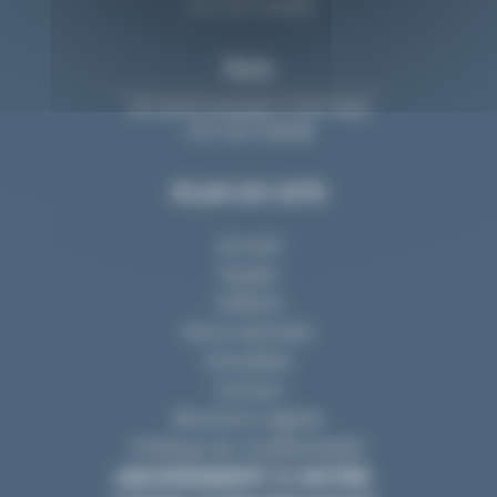
+33 2 40 74 88 88
Paris
213, bd St-Germain 75 007 Paris
+33 2 40 74 88 88
PLAN DU SITE
Accueil
Equipe
Cabinet
Nous rejoindre
Actualités
Contact
Mentions Légales
Politique de confidentialité
ABONNEMENT À NOTRE