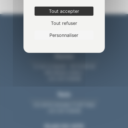
Tout accepter
Tout refuser
Personnaliser
Nantes
11 rue La Fayette - BP 20 609 44
006 Nantes Cedex 1
+33 2 40 74 88 88
Paris
213, bd St-Germain 75 007 Paris
+33 2 40 74 88 88
PLAN DU SITE