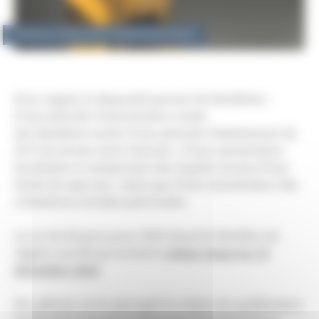
18 février 2020
|
Laëtitia TAQUET
|
Droit fiscal
Pour rappel, le dispositif permet de bénéficier :
d’une période d’exonération totale
des bénéfices suivie d’une période d’abattement de
50 % de douze mois chacune ; d’une exonération
facultative et temporaire des impôts locaux d’une
durée de sept ans ; ainsi que d’une exonération des
cotisations sociales patronales.
La Loi de finance pour 2020 étend le bénéfice du
régime aux JEI qui seraient
créées jusqu’au 31
décembre 2022
.
Par ailleurs, la loi assouplit le critère de qualification