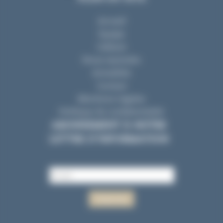
Accueil
Equipe
Cabinet
Nous rejoindre
Actualités
Contact
Mentions Légales
Politique de confidentialité
ABONNEMENT À NOTRE
LETTRE D’INFORMATION