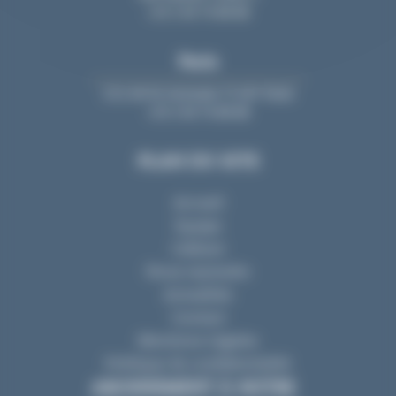
+33 2 40 74 88 88
Paris
213, bd St-Germain 75 007 Paris
+33 2 40 74 88 88
PLAN DU SITE
Accueil
Equipe
Cabinet
Nous rejoindre
Actualités
Contact
Mentions Légales
Politique de confidentialité
ABONNEMENT À NOTRE