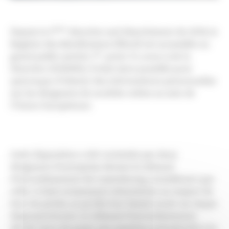
ème
Depuis la 5
directive anti blanchiment de 2018, le
Registre des Bénéficiaires Effectif est accessible au
er
grand public (article 1
, point 15, sous c) de la
Directive 2018/843). Il était alors possible pour
quiconque d’obtenir des informations personnelles
sur les dirigeants de sociétés créées au sein de
l’Union Européenne.
Cette disposition a été contestée par deux
dirigeants d’entreprise devant le tribunal
d’arrondissement de Luxembourg, considérant que
celle-ci était notamment attentatoire au respect de
leur vie privée, et qu’elle leur faisait courir un risque
disproportionné. Le tribunal d’arrondissement
décide alors de poser une question préjudicielle à la