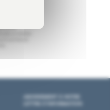
a Cour de Cassation
de nature à avoir
ant de la
cidés et réalisés
’il soit besoin
eur.
ABONNEMENT À NOTRE
LETTRE D’INFORMATION