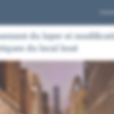
Équipe
ement du loyer et modificat
tiques du local loué