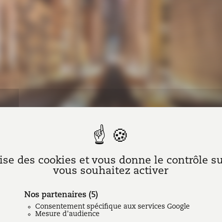
 GUINET
|
Droit immobilier
lise des cookies et vous donne le contrôle 
vous souhaitez activer
mbinaison des articles L145-34 et L145-33 du Code de Comm
l renouvelé peut être déplafonné en cas de modification 
Nos partenaires
(5)
local considéré
», de
« la destination des lieux »
, des
« obligations
Consentement spécifique aux services Google
teurs locaux de commercialité »
.
Mesure d'audience