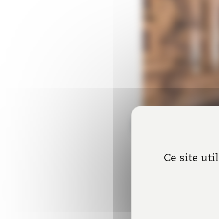
20 septembre 2021
|
David
Ce site uti
Il ressort de la co
d’un bail commercia
« caractéristiques du 
parties »
et des
« fac