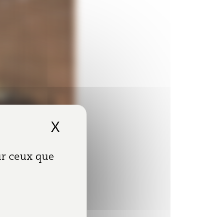
X
Masquer le bandeau de
sur ceux que
erce que le loyer
notable des
 respectives des