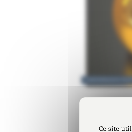
9 avril 2020
|
Laëtitia TAQU
En principe, les entr
clos le 31 décembre 
Ce site uti
En raison de la crise