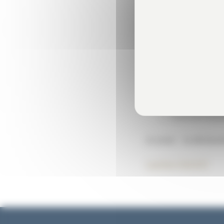
ce, quel que soit le
Cette mesure conce
Les résultats 
Les résultats 
revenu : décl
La déclaration
Tous les form
A noter : la déclara
Laetitia TAQUET