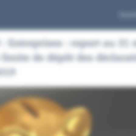
Équipe
: Entreprises : report au 31
 limite de dépôt des déclarat
2019