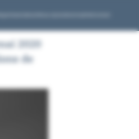
Expertises
Cabinet
Nous rejoindre
Actualités
Contact
 mai 2020
ions de