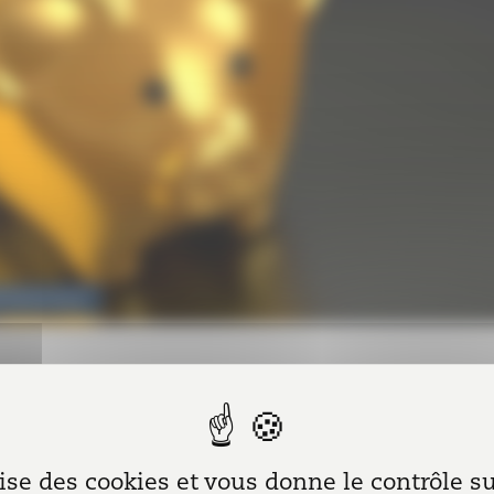
ET
|
Droit fiscal
eprises doivent souscrire leur déclaration de résultats au t
2019 au plus tard le 20 mai 2020.
lise des cookies et vous donne le contrôle 
 sanitaire actuelle, l’administration fiscale reporte ce déla