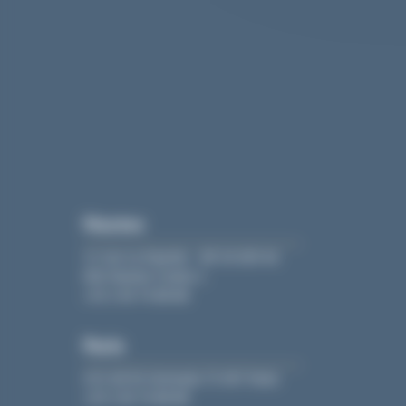
Nantes
11 rue La Fayette - BP 20 609 44
006 Nantes Cedex 1
+33 2 40 74 88 88
Paris
213, bd St-Germain 75 007 Paris
+33 2 40 74 88 88
©2024 AVODIRE Société