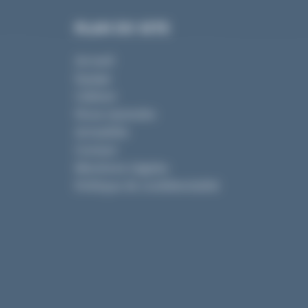
PLAN DU SITE
Accueil
Equipe
Cabinet
Nous rejoindre
Actualités
Contact
Mentions Légales
Politique de confidentialité
 d'Avocats
|
11, rue La Fayette 44000 NANTES
|
RCS Nantes D 317 194 6