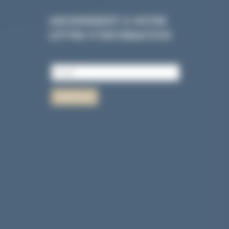
ABONNEMENT À NOTRE
LETTRE D’INFORMATION
60
|
Réalisation
NetCURD