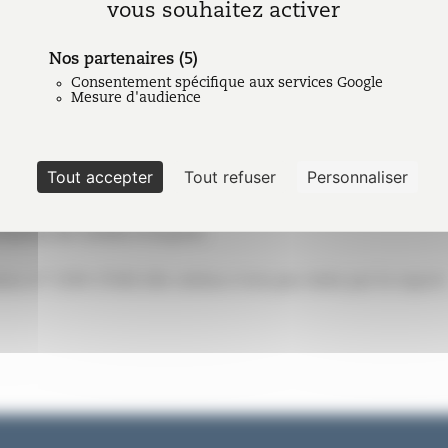
vous souhaitez activer
 mode de transmission des liasses fiscales, EDI ou EFI.
Nos partenaires
(5)
rne :
Consentement spécifique aux services Google
Mesure d'audience
soumis à l’impôt sur les sociétés
soumis aux revenus catégoriels (BIC, BNC, BA) imposables à
o
arations n
2065, 2031, 2035 et 2139 et leurs annexes
Tout accepter
Tout refuser
Personnaliser
o
 de résultat n
2072 des sociétés civiles immobilières non 
ulaires de crédits d’impôts
o
tion n
1330-CVAE elle-même n’est pas visée par le report