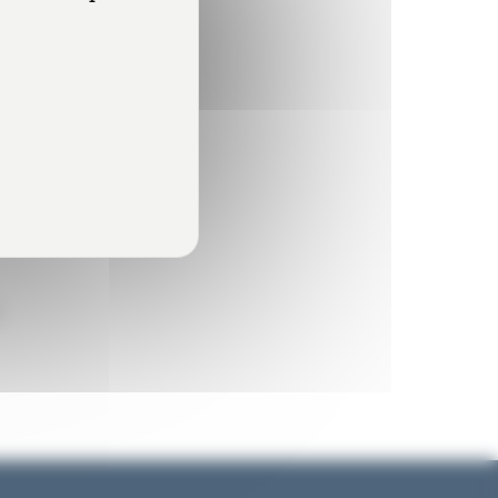
 l’impôt sur le
soumises à l’IS
.