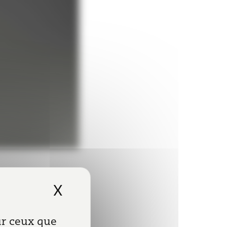
itre de l’exercice
X
Masquer le bandeau de
sur ceux que
i au 31 mai 2020, et