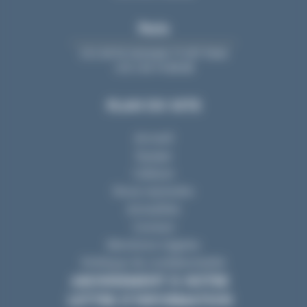
Paris
213, bd St-Germain 75 007 Paris
+33 2 40 74 88 88
PLAN DU SITE
Accueil
Equipe
Cabinet
Nous rejoindre
Actualités
Contact
Mentions Légales
Politique de confidentialité
ABONNEMENT À NOTRE
LETTRE D’INFORMATION