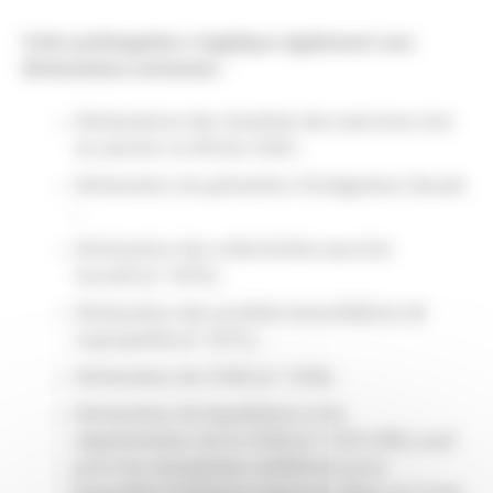
Cette prolongation s’applique également aux
déclarations suivantes :
Déclarations des résultats des exercices clos
en janvier ou février 2020 ;
Déclaration du périmètre d’intégration fiscale
;
Déclaration des collectivités sans but
lucratif (n° 2070) ;
Déclaration des sociétés immobilières de
copropriété (n° 2071) ;
Déclaration de CVAE (n° 1330) ;
Déclaration de liquidation et de
régularisation de la CVAE (n° 1329-DEF), sauf
pour les entreprises créditrices pour