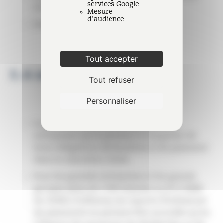
services Google
solde n° 2572 et paiement)
Mesure
d'audience
Solde de la CVAE.
Tout accepter
3. A noter :
Tout refuser
Personnaliser
Le gouvernement invite toutefois les
entreprises qui le peuvent à s’acquitter de
leurs obligations déclaratives et de paiement
dans le calendrier initial.
Pour les grandes entreprises et les grands
groupes (plus de 5 000 salariés ou d’1,5 Md€
de chiffre d’affaires), les reports d’échéances
de paiements ne peuvent être accordés qu’en