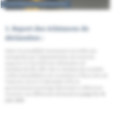
23 avril 2020
|
Laëtitia TAQUET
|
Droit fiscal
1. Report des échéances de
déclaration :
Suite à la possibilité récemment accordée aux
entreprises par l’administration de souscrire
jusqu’au 31 mai 2020 leur déclaration de
résultats (IS, BIC, BNC, BA et résultats des sociétés
civiles immobilières non soumises à l’IS) au titre de
l’exercice clos le 31 décembre 2019, le
gouvernement prolonge désormais ce délai pour
souscrire ces différentes déclarations
jusqu’au 30
juin 2020.