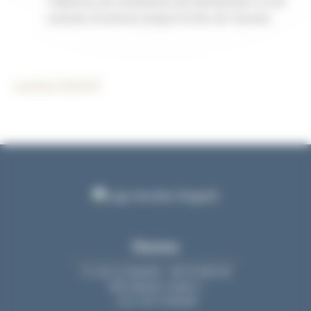
l’absence de versement de dividendes ou de
rachats d’actions jusqu’à la fin de l’année.
Laetitia TAQUET
Nantes
11 rue La Fayette - BP 20 609 44
006 Nantes Cedex 1
+33 2 40 74 88 88