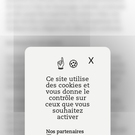
de frais et à titre de dommages-intérêts, soutenant
qu’elle aurait été empêchée de mener à bien son
projet du fait, notamment, d’un manquement du
vendeur à son obligation de délivrance conforme.
Sa démarche est rejetée.
X
Masquer l
La Cour de cassation valide la position de la Cour
d’appel énonçant que la conformité du bien vendu
et livré aux spécifications contractuelles s’apprécie
Ce site utilise
au moment de la délivrance du bien, soit pour un
des cookies et
terrain, lors de la remise des titres de propriété.
vous donne le
contrôle sur
Or, il résultait des termes de l’acte de vente et des
ceux que vous
documents annexés l’absence de recours contre le
souhaitez
permis de construire et ses transferts successifs,
activer
ainsi que son absence de caducité au jour de la
signature de l’acte authentique de vente, établie par
Nos partenaires