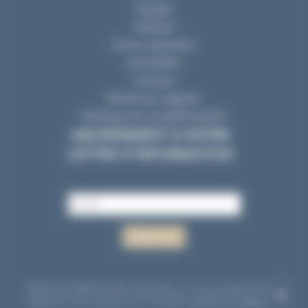
Mentions Légales
Politique de confidentialité
ABONNEMENT À NOTRE
LETTRE D’INFORMATION
©2024 AVODIRE Société d'Avocats
|
11, rue La Fayette 44000
NANTES
|
RCS Nantes D 317 194 660
|
Réalisation
NetCURD