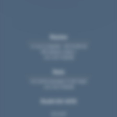
Nantes
11 rue La Fayette - BP 20 609 44
006 Nantes Cedex 1
+33 2 40 74 88 88
Paris
213, bd St-Germain 75 007 Paris
+33 2 40 74 88 88
PLAN DU SITE
Accueil
Equipe
Cabinet
Nous rejoindre
Actualités
Contact