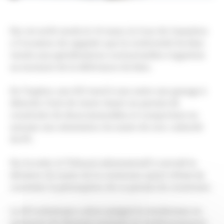
Par cet arrêt rendu le 16 mars, la Cour de Cassation
a l’occasion de rappeler que la conformité du bien
vendu aux spécifications contractuelles s’apprécie
au moment de la délivrance du bien.
En l’espèce, une SCI vend à une autre une grange à
démolir, l’acte de vente visant un permis de
construire de deux immeubles et comportant en
annexe une attestation du maire de non-caducité
du PC.
Par la suite, le Tribunal administratif a annulé la
décision du maire de la commune ayant refusé de
constater la péremption de ce permis de construire.
La SCI acheteuse a alors assigné la venderesse en
paiement de diverses sommes en remboursement