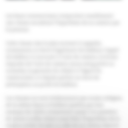
Les baux commerciaux comportent usuellement
une clause encadrant l’hypothèse de sa cession par
le preneur.
Cette clause vise le plus souvent à rappeler,
notamment, le droit d’agrément du bailleur, l’appel
du bailleur à concourir à l’acte de cession, la forme
imposée de l’acte de cession (sous seing privé ou
notariée), la garantie du cédant à l’égard du
cessionnaire, et stipule parfois un droit de
préemption au profit du bailleur.
Les clauses ne sont évidemment pas toutes rédigées
de la même façon et brillent parfois par leur
manque de clarté, notamment quant à la question
de savoir si elles visent aussi bien l’hypothèse de la
cession isolée du bail ou celle de sa cession dans le