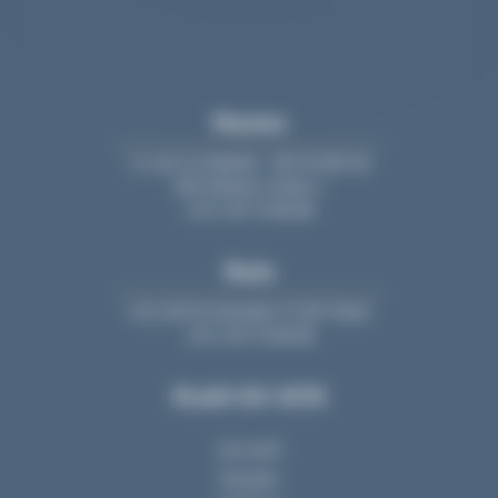
11 rue La Fayette - BP 20 609 44
006 Nantes Cedex 1
+33 2 40 74 88 88
Paris
213, bd St-Germain 75 007 Paris
+33 2 40 74 88 88
PLAN DU SITE
Accueil
Equipe
Cabinet
Nous rejoindre
Actualités
Contact
Mentions Légales