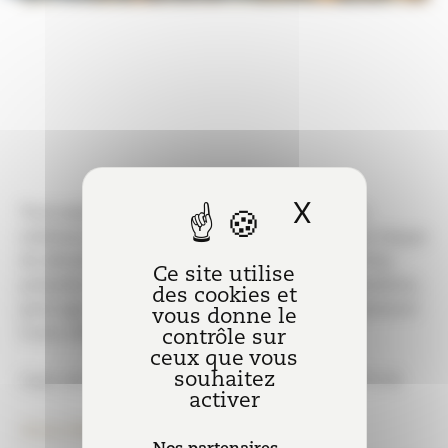
X
Masquer l
Tout salarié justifiant d’une exposition à une
substance nocive ou toxique générant un fort risque
de développer une maladie grave ainsi que d’un
Ce site utilise
préjudice d’anxiété résultant d’une telle exposition,
des cookies et
peut agir contre son employeur pour manquement
vous donne le
à son obligation de sécurité.
contrôle sur
ceux que vous
souhaitez
Cass. soc., 11 septembre 2019, n°17-24879, FP-P+B
activer
Anne-Marie Louvigné