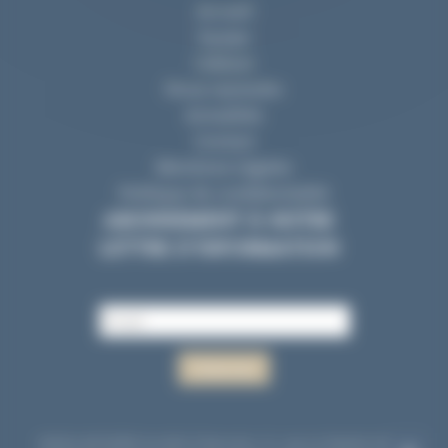
Accueil
Equipe
Cabinet
Nous rejoindre
Actualités
Contact
Mentions Légales
Politique de confidentialité
ABONNEMENT À NOTRE
LETTRE D’INFORMATION
©2024 AVODIRE Société d'Avocats
|
11, rue La Fayette 44000