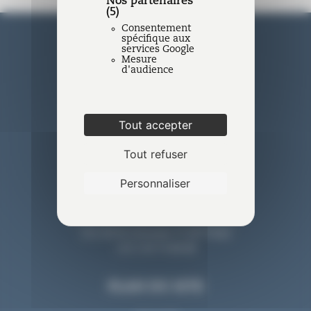
Nos partenaires
(5)
Consentement
spécifique aux
services Google
Mesure
d'audience
Nantes
Tout accepter
11 rue La Fayette - BP 20 609 44
Tout refuser
006 Nantes Cedex 1
+33 2 40 74 88 88
Personnaliser
Paris
213, bd St-Germain 75 007 Paris
+33 2 40 74 88 88
PLAN DU SITE